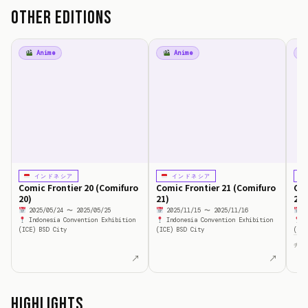
Other Editions
Anime
Anime
インドネシア
インドネシア
Comic Frontier 20 (Comifuro
Comic Frontier 21 (Comifuro
Com
20)
21)
23)
2025/05/24 〜 2025/05/25
2025/11/15 〜 2025/11/16
2
Indonesia Convention Exhibition
Indonesia Convention Exhibition
In
(ICE) BSD City
(ICE) BSD City
(ICE
チケ
↗
↗
Highlights