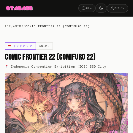
ログイン
JP
TOP
/
ANIME
/
COMIC FRONTIER 22 (COMIFURO 22)
インドネシア
ANIME
Comic Frontier 22 (Comifuro 22)
Indonesia Convention Exhibition (ICE) BSD City