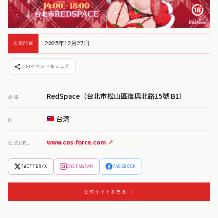
2025年12月27日
次回開催
このイベントをシェア
RedSpace（台北市松山區復興北路15號 B1）
会場
台湾
国
www.cos-force.com ↗
公式URL
TWITTER/X
INSTAGRAM
FACEBOOK
公式サイトを見る →