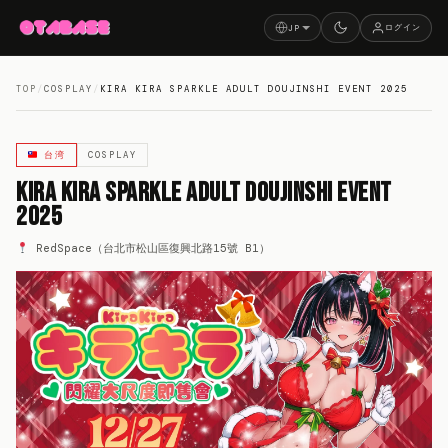
ログイン
JP
TOP
/
COSPLAY
/
KIRA KIRA SPARKLE ADULT DOUJINSHI EVENT 2025
台湾
COSPLAY
Kira Kira Sparkle Adult Doujinshi Event
2025
RedSpace（台北市松山區復興北路15號 B1）