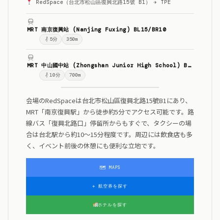
RedSpace（台北市松山區復興北路15號 B1） ✈ TPE
MRT 南京復興站 (Nanjing Fuxing) BL15/BR10
5
分
350m
MRT 中山國中站 (Zhongshan Junior High School) BR9
10
分
700m
会場のRedSpaceは台北市松山區復興北路15號B1にあり、
MRT「南京復興駅」から徒歩約5分でアクセス可能です。路
線バス「復興北路口」停留所からもすぐで、タクシーの場
合は台北駅から約10〜15分程度です。周辺には飲食店も多
く、イベント前後の休憩にも便利な立地です。
🗺 MAPS
✈ 航空券を探す
ホテルを探す