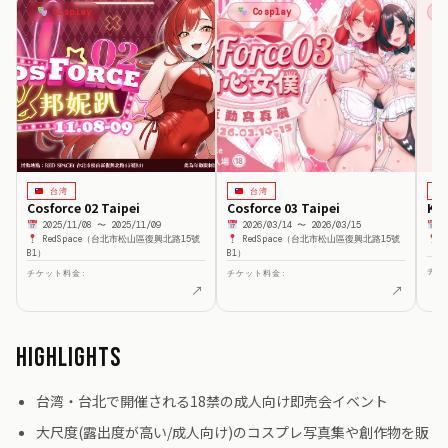
Cosplay
Cosplay
台湾
台湾
Cosforce 02 Taipei
Cosforce 03 Taipei
K
2025/11/08 〜 2025/11/09
2026/03/14 〜 2026/03/15
2
RedSpace（台北市松山區復興北路15號
RedSpace（台北市松山區復興北路15號
R
B1）
B1）
チケ
チケット料金:
チケット料金:
↗
↗
Highlights
台湾・台北で開催される18禁の成人向け即売会イベント
大尺度(露出度が高い/成人向け)のコスプレ写真集や創作物を販