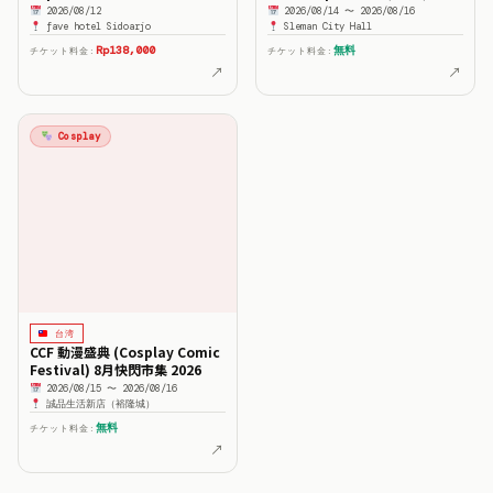
Festival
Yogyakarta 2026
2026/08/12
2026/08/14 〜 2026/08/16
fave hotel Sidoarjo
Sleman City Hall
Rp138,000
無料
チケット料金:
チケット料金:
↗
↗
Cosplay
台湾
CCF 動漫盛典 (Cosplay Comic
Festival) 8月快閃市集 2026
2026/08/15 〜 2026/08/16
誠品生活新店（裕隆城）
無料
チケット料金:
↗