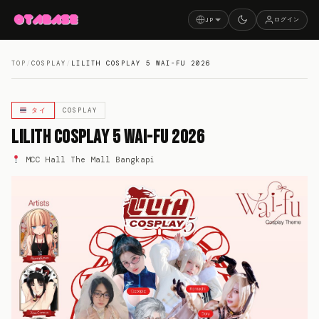
ログイン
JP
TOP
/
COSPLAY
/
LILITH COSPLAY 5 WAI-FU 2026
タイ
COSPLAY
Lilith Cosplay 5 Wai-fu 2026
MCC Hall The Mall Bangkapi