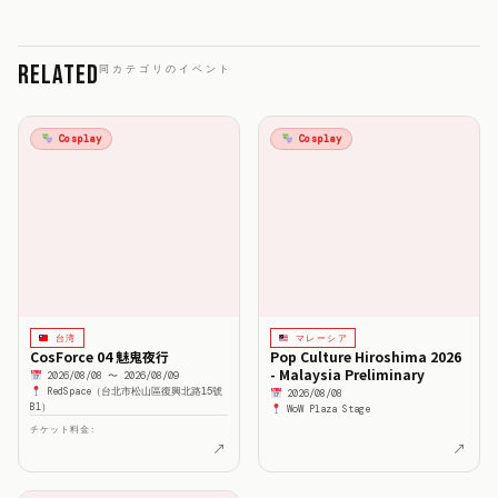
Related
同カテゴリのイベント
Cosplay
Cosplay
台湾
マレーシア
CosForce 04 魅鬼夜行
Pop Culture Hiroshima 2026
- Malaysia Preliminary
2026/08/08 〜 2026/08/09
RedSpace（台北市松山區復興北路15號
2026/08/08
B1）
WoW Plaza Stage
チケット料金:
↗
↗