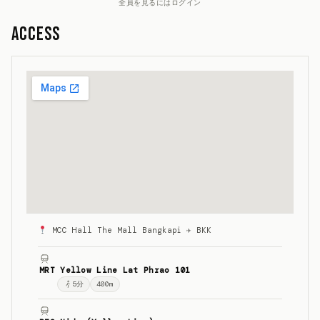
全員を見るにはログイン
Access
MCC Hall The Mall Bangkapi ✈ BKK
MRT Yellow Line Lat Phrao 101
5
分
400m