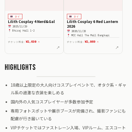
タイ
タイ
Lilith Cosplay 4 Nerd&Gal
Lilith Cosplay 6 Red Lantern
2026
2025/11/29
Bhiraj Hall 1-2
2026/11/28
MCC Hall The Mall Bangkapi
¥2,630
¥2,869
チケット料金:
≈
チケット料金:
≈
↗
↗
Highlights
18歳以上限定の大人向けコスプレイベントで、オタク系・ギャ
ル系の過激な衣装を楽しめる
国内外の人気コスプレイヤーが多数参加予定
専用フォトスポットや展示ブースが完備され、撮影ファンにも
配慮が行き届いている
VIPチケットではファストレーン入場、VIPルーム、エスコート