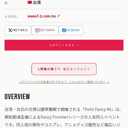
台湾
国
www.f-2.com.tw ↗
公式URL
TWITTER/X
INSTAGRAM
FACEBOOK
公式サイトを見る →
✎
情報が違う？
修正をリクエスト
このイベントの主催者の方ですか？ こちらからご連絡ください →
Overview
台湾・台北の花博公園爭艷館で開催される「Petit Fancy 44」は、
開拓動漫主催によるFancy Frontierシリーズの人気同人イベント
です。同人誌の頒布やコスプレ、アニメグッズ販売など幅広いジ