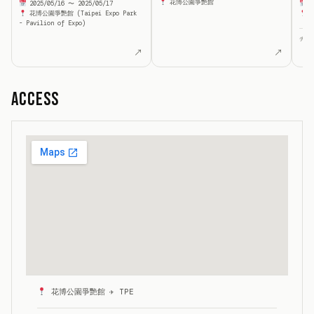
花博公園爭艷館
2025/05/16 〜 2025/05/17
2
花博公園爭艷館 (Taipei Expo Park
駁
- Pavilion of Expo)
チケ
↗
↗
Access
花博公園爭艷館 ✈ TPE