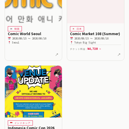
韓国
日本
Comic World Seoul
Comic Market 108 (Summer)
2026/08/15 〜 2026/08/16
2026/08/15 〜 2026/08/16
Seoul
Tokyo Big Sight
¥4,728
チケット料金:
≈
↗
↗
Manga
インドネシア
Indonesia Comic Con 2026