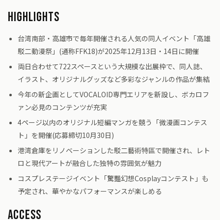
Highlights
台湾南部・高雄市で毎年開催される人気の同人イベント「高雄
駁二動漫祭」(通称FFK18)が2025年12月13日・14日に開催
両日合わせて722スペースという大規模な出展枠で、同人誌、
イラスト、オリジナルグッズなど多彩なジャンルの作品が集結
今年の新企画としてVOCALOID専門エリアを新設し、ボカロフ
ァン必見のコンテンツが充実
4ページ以内のオリジナル短編マンガを競う「微漫画コンテス
ト」を開催(応募締切10月30日)
港湾倉庫をリノベーションした駁二藝術特區で開催され、レト
ロと現代アートが融合した独特の雰囲気が魅力
コスプレステージイベント「驚豔幻想Cosplayコンテスト」も
予定され、華やかなパフォーマンスが楽しめる
Access