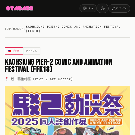
ログイン
JP
KAOHSIUNG PIER-2 COMIC AND ANIMATION FESTIVAL
TOP
/
MANGA
/
(FFK18)
台湾
MANGA
Kaohsiung Pier-2 Comic and Animation
Festival (FFK18)
駁二藝術特區 (Pier-2 Art Center)