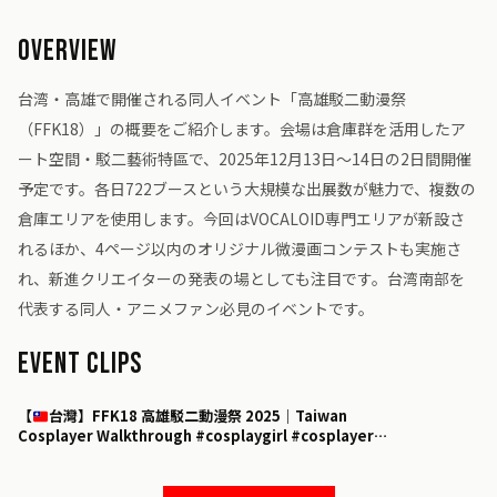
Overview
台湾・高雄で開催される同人イベント「高雄駁二動漫祭
（FFK18）」の概要をご紹介します。会場は倉庫群を活用したア
ート空間・駁二藝術特區で、2025年12月13日～14日の2日間開催
予定です。各日722ブースという大規模な出展数が魅力で、複数の
倉庫エリアを使用します。今回はVOCALOID専門エリアが新設さ
れるほか、4ページ以内のオリジナル微漫画コンテストも実施さ
れ、新進クリエイターの発表の場としても注目です。台湾南部を
代表する同人・アニメファン必見のイベントです。
Event Clips
▶
【
台灣】FFK18 高雄駁二動漫祭 2025｜Taiwan
Cosplayer Walkthrough #cosplaygirl #cosplayer
#kaohsiung